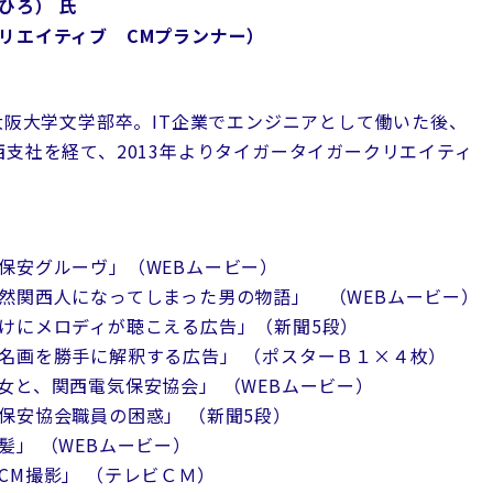
しひろ） 氏
リエイティブ CMプランナー）
大阪大学文学部卒。IT企業でエンジニアとして働いた後、
西支社を経て、2013年よりタイガータイガークリエイティ
保安グルーヴ」（WEBムービー）
然関西人になってしまった男の物語」 （WEBムービー）
けにメロディが聴こえる広告」（新聞5段）
名画を勝手に解釈する広告」 （ポスターＢ１×４枚）
女と、関西電気保安協会」 （WEBムービー）
保安協会職員の困惑」 （新聞5段）
」 （WEBムービー）
M撮影」 （テレビＣＭ）