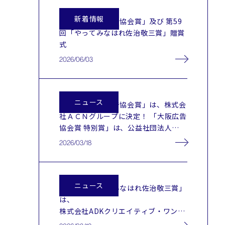
新着情報
第69回「大阪広告協会賞」及び 第59
回「やってみなはれ佐治敬三賞」贈賞
式
2026/06/03
ニュース
第69回「大阪広告協会賞」は、株式会
社ＡＣＮグループに決定！ 「大阪広告
協会賞 特別賞」は、公益社団法人
2025年日本国際博覧会協会に決定！
2026/03/18
ニュース
第59回「やってみなはれ佐治敬三賞」
は、
株式会社ADKクリエイティブ・ワン
金瀬侑也 氏（かなせゆうや）に決定！