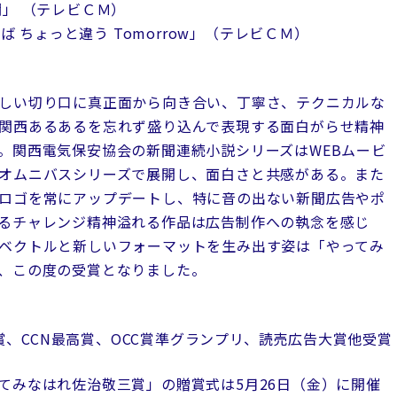
」 （テレビＣＭ）
れば ちょっと違う Tomorrow」（テレビＣＭ）
しい切り口に真正面から向き合い、丁寧さ、テクニカルな
関西あるあるを忘れず盛り込んで表現する面白がらせ精神
。関西電気保安協会の新聞連続小説シリーズはWEBムービ
オムニバスシリーズで展開し、面白さと共感がある。また
ロゴを常にアップデートし、特に音の出ない新聞広告やポ
るチャレンジ精神溢れる作品は広告制作への執念を感じ
ベクトルと新しいフォーマットを生み出す姿は「やってみ
、この度の受賞となりました。
高賞、CCN最高賞、OCC賞準グランプリ、読売広告大賞他受賞
てみなはれ佐治敬三賞」の贈賞式は5月26日（金）に開催