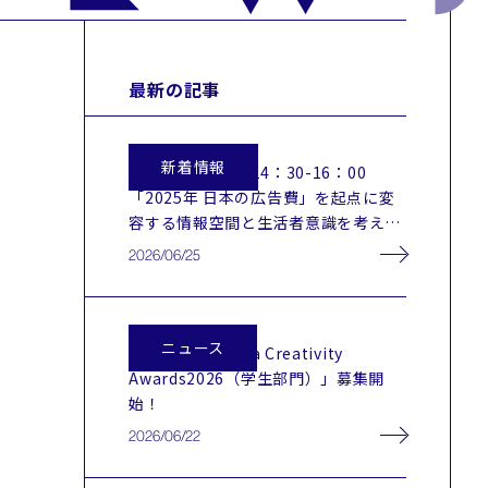
最新の記事
新着情報
2026.7.17（金）14：30-16：00
「2025年 日本の広告費」を起点に変
容する情報空間と生活者意識を考える
～調査データから見える現在地と広
2026/06/25
告・メディア戦略を考えるための視点
～
ニュース
「HaHaHa Osaka Creativity
Awards2026（学生部門）」募集開
始！
2026/06/22