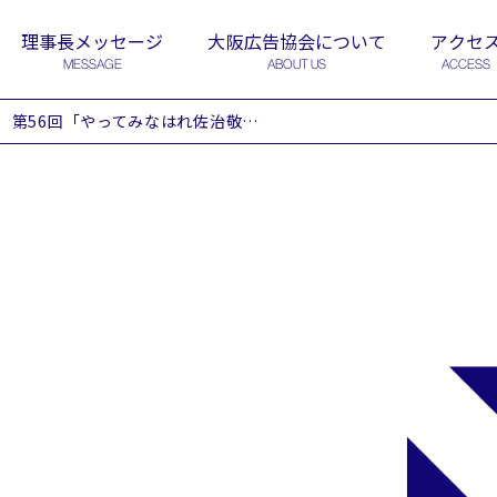
理事長メッセージ
大阪広告協会について
アクセ
MESSAGE
ABOUT US
ACCESS
第56回「やってみなはれ佐治敬三賞」は、 株式会社タイガータイガークリエイティブ 細田 佳宏氏 （ほそだ よしひろ） 氏に決定！