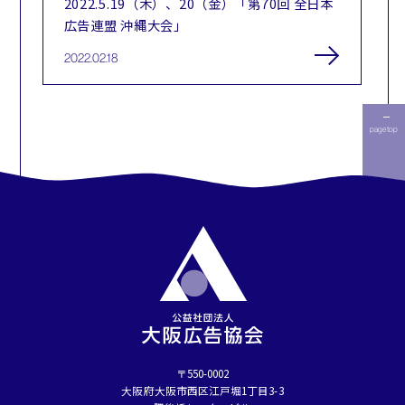
2022.5.19（木）、20（金）「第70回 全日本
広告連盟 沖縄大会」
2022.02.18
page top
〒550-0002
⼤阪府⼤阪市⻄区江⼾堀1丁⽬3-3